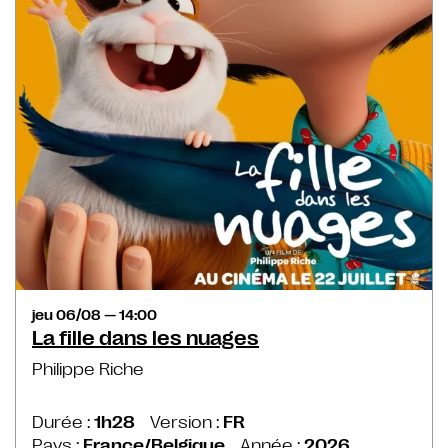
jeu 06/08 — 14:00
La fille dans les nuages
Philippe Riche
Durée :
1h28
Version :
FR
Pays :
France/Belgique
Année :
2026