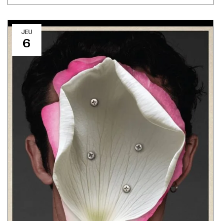
JEU
6