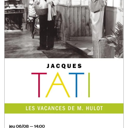
jeu 06/08 — 14:00