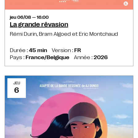
jeu 06/08 — 16:00
La grande rêvasion
Rémi Durin, Bram Algoed et Eric Montchaud
Durée :
45 min
Version :
FR
Pays :
France/Belgique
Année :
2026
JEU
6