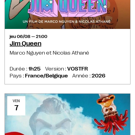
jeu 06/08 — 21:00
Jim Queen
Marco Nguyen et Nicolas Athané
Durée :
1h25
Version :
VOSTFR
Pays :
France/Belgique
Année :
2026
VEN
7