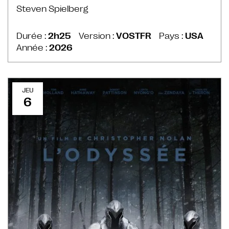
Steven Spielberg
Durée :
2h25
Version :
VOSTFR
Pays :
USA
Année :
2026
JEU
6