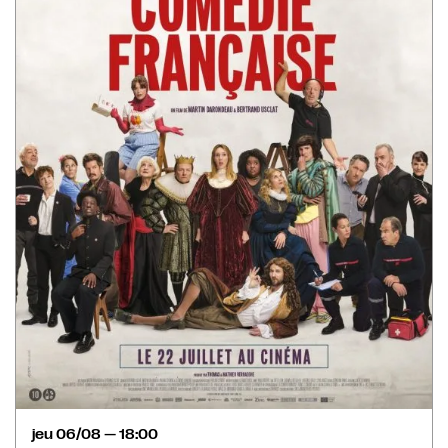
jeu 06/08 — 18:00