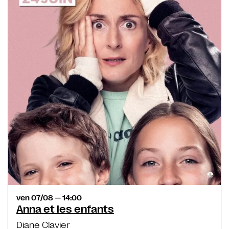
ven 07/08 — 14:00
Anna et les enfants
Diane Clavier