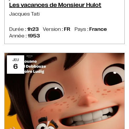
Les vacances de Monsieur Hulot
Jacques Tati
Durée :
1h23
Version :
FR
Pays :
France
Année :
1953
JEU
6