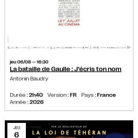
jeu 06/08 — 16:30
La bataille de Gaulle : J’écris ton nom
Antonin Baudry
Durée :
2h40
Version :
FR
Pays :
France
Année :
2026
JEU
6