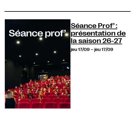
Séance Prof’ :
présentation de
la saison 26-27
jeu 17/09
–
jeu 17/09