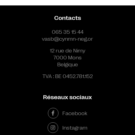
Contacts
065 35 15 44
vasb@cynmn-neg.or
12 rue de Nimy
7000 Mons
Belgique
TVA : BE 0452.781.152
Réseaux sociaux
Facebook
Instagram