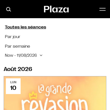
Skip to main content
Toutes les séances
Par jour
Par semaine
Now
 - 
11/08/2026
Select
date.
Août 2026
LUN
10