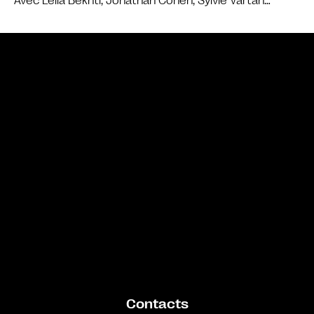
Avec Leïla Bekhti, Jonathan Cohen, Sylvie Vartan…
Bande annonce
Contacts