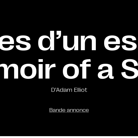
s d’un es
oir of a S
D’Adam Elliot
Bande annonce