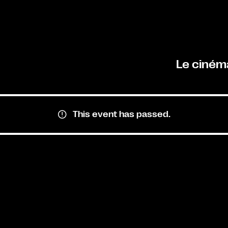
Le ciném
This event has passed.