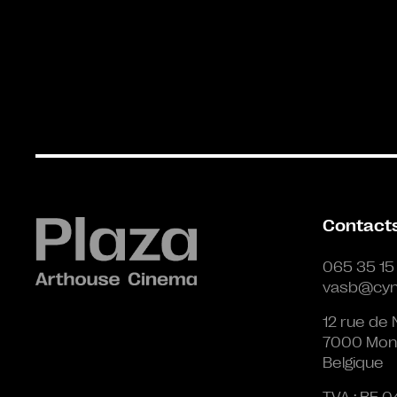
Contact
065 35 15
vasb@cyn
12 rue de 
7000 Mon
Belgique
TVA : BE 0