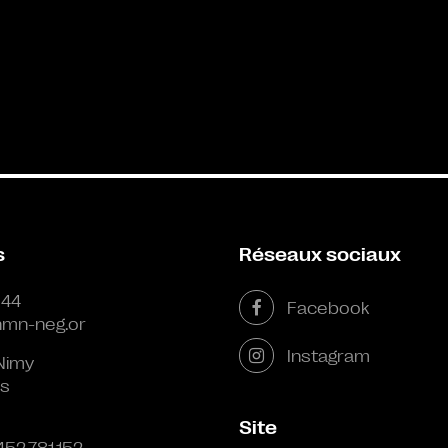
s
Réseaux sociaux
 44
Facebook
mn-neg.or
Instagram
Nimy
s
Site
452.781.152