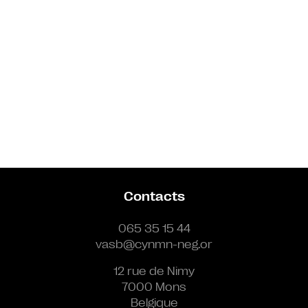
Contacts
065 35 15 44
vasb@cynmn-neg.or
12 rue de Nimy
7000 Mons
Belgique