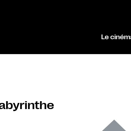
Le ciném
Labyrinthe