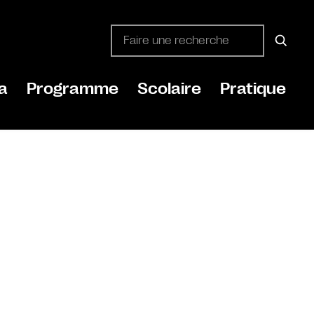
a
Programme
Scolaire
Pratique