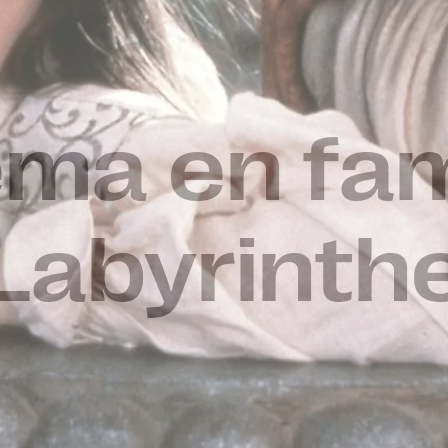
ma en fami
Labyrinth