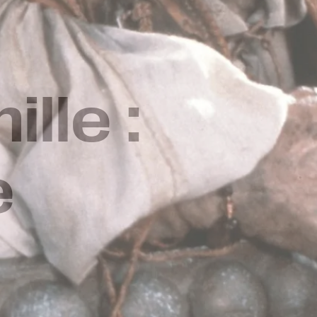
lle :
e