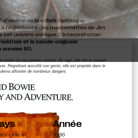
f-d’œuvre de la « dark fantasy »,
 à l’ingéniosité des marionnettes de
Jim
 cet univers onirique. L’interprétation
héâtrale et la bande-originale
s années 80.
 soirée où ses parents sortent. De rage, elle fait le souhait
ver. Regrettant aussitôt son geste, elle est projetée dans le
e devra affronter de nombreux dangers.
ays
Année
ats-Unis et
1986