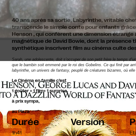
40 ans après sa sortie, Labyrinthe, vritable che
transcende le simple conte pour enfants grâce
Henson
, qui confèrent une dimension étrange à
magnétique de
David Bowie
, dont la présence t
synthétique inscrivent film au cinéma culte de
Sarah, une adolescente, doit s’occuper de son petit frère le temps d’une
que le bambin soit emmené par le roi des Gobelins. Ce qui finit par arri
labyrinthe, un univers de fantasy, peuplé de créatures bizarres, où ell
Le Cinéma en famille c’est
1 goûter + 1 film+ 1 surprise
à prix sympa,
au Plaza
Durée
Version
P
1h41
VF
Et