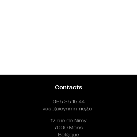
Contacts
065 35 15 44
vasb@cynmn-neg.or
12 rue de Nimy
7000 Mons
Belgique