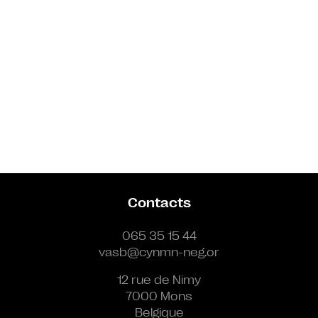
Contacts
065 35 15 44
vasb@cynmn-neg.or
12 rue de Nimy
7000 Mons
Belgique