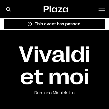
Skip to main content
This event has passed.
Vivaldi
et moi
Damiano Michieletto