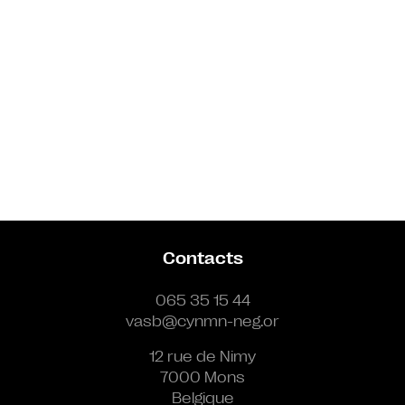
Contacts
065 35 15 44
vasb@cynmn-neg.or
12 rue de Nimy
7000 Mons
Belgique