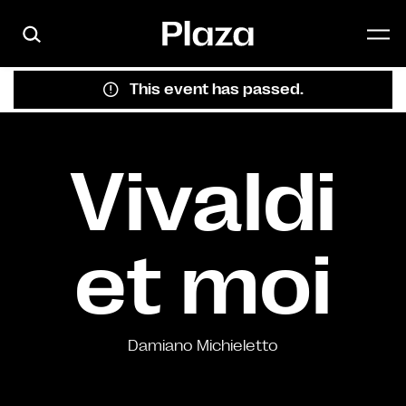
Skip to main content
This event has passed.
Vivaldi
et moi
Damiano Michieletto