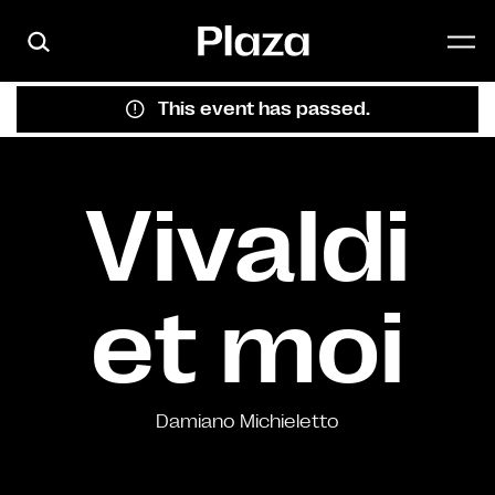
Skip to main content
This event has passed.
Vivaldi
et moi
Damiano Michieletto