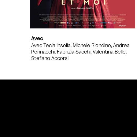
Avec
Avec Tecla Insolia, Michele Riondino, Andrea
Pennacchi, Fabrizia Sacchi, Valentina Bellè,
Stefano Accorsi
Bande annonce