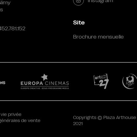
Instagram
Nimy
s
Site
452.781.152
Brochure mensuelle
 vie privée
Copyrights © Plaza Arthouse
générales de vente
2021