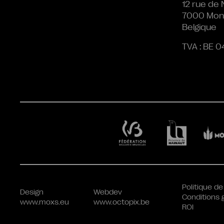
12 rue de 
7000 Mon
Belgique
TVA : BE 0
Politique de
Design
Webdev
Conditions 
www.moxs.eu
www.octopix.be
ROI