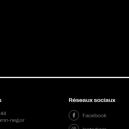
s
Réseaux sociaux
 44
Facebook
mn-neg.or