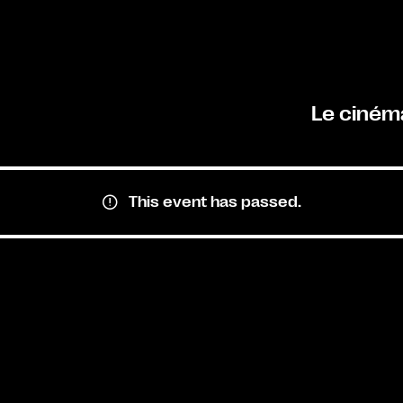
Le ciném
This event has passed.