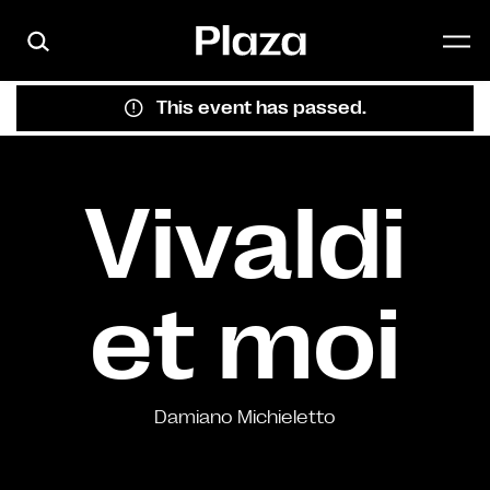
Skip to main content
This event has passed.
Vivaldi
et moi
Damiano Michieletto