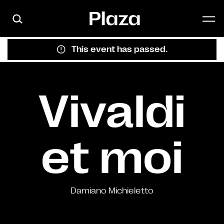
Skip to main content
This event has passed.
Vivaldi
et moi
Damiano Michieletto