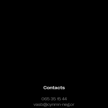
Bande annonce
Contacts
065 35 15 44
vasb@cynmn-neg.or