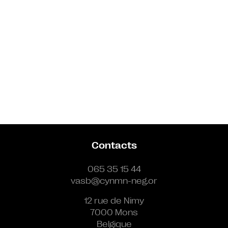
Contacts
065 35 15 44
vasb@cynmn-neg.or
12 rue de Nimy
7000 Mons
Belgique