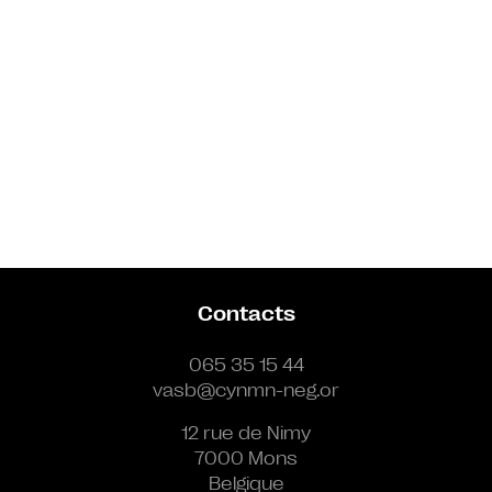
Contacts
065 35 15 44
vasb@cynmn-neg.or
12 rue de Nimy
7000 Mons
Belgique