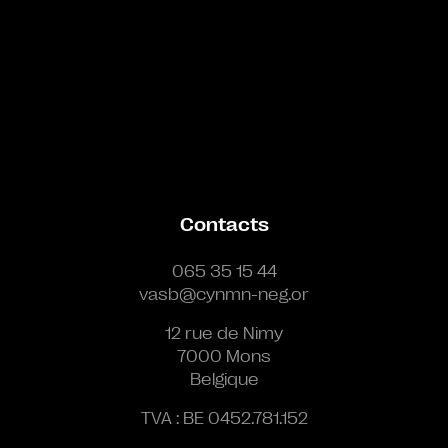
Contacts
065 35 15 44
vasb@cynmn-neg.or
12 rue de Nimy
7000 Mons
Belgique
TVA : BE 0452.781.152