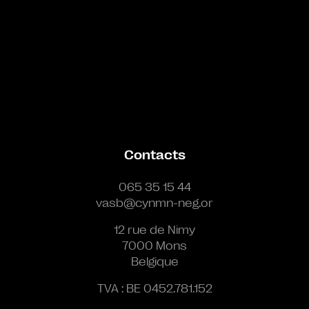
Contacts
065 35 15 44
vasb@cynmn-neg.or
12 rue de Nimy
7000 Mons
Belgique
TVA : BE 0452.781.152