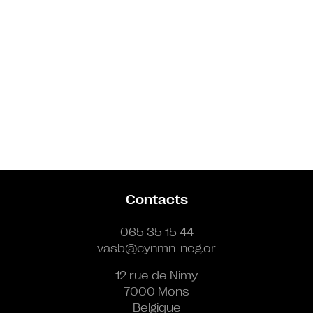
Contacts
065 35 15 44
vasb@cynmn-neg.or
12 rue de Nimy
7000 Mons
Belgique