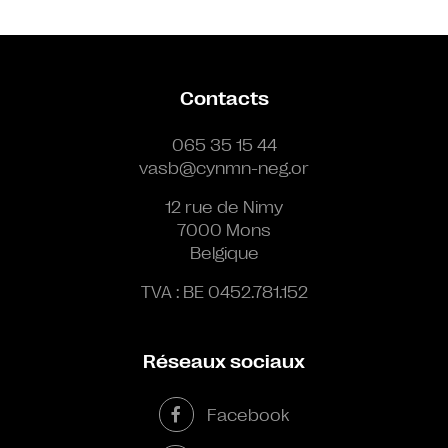
Contacts
065 35 15 44
vasb@cynmn-neg.or
12 rue de Nimy
7000 Mons
Belgique
TVA : BE 0452.781.152
Réseaux sociaux
Facebook