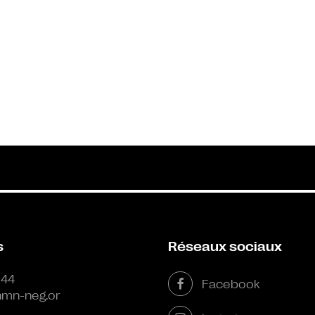
s
Réseaux sociaux
 44
Facebook
mn-neg.or