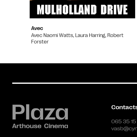
Avec
Avec Naomi Watts, Laura Harring, Robert
Forster
Contact
065 35 15
vasb@cyn