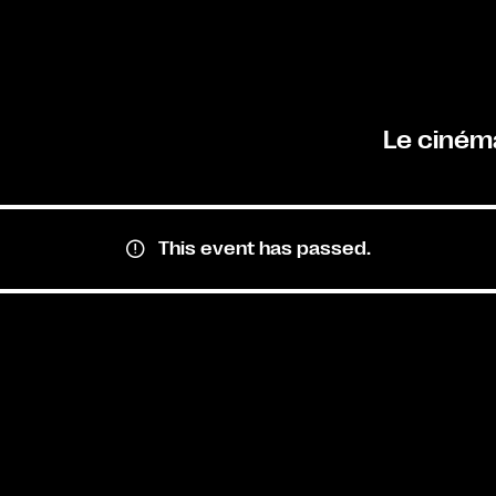
Le ciném
This event has passed.