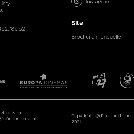
Instagram
Nimy
s
Site
452.781.152
Brochure mensuelle
 vie privée
Copyrights © Plaza Arthouse
générales de vente
2021