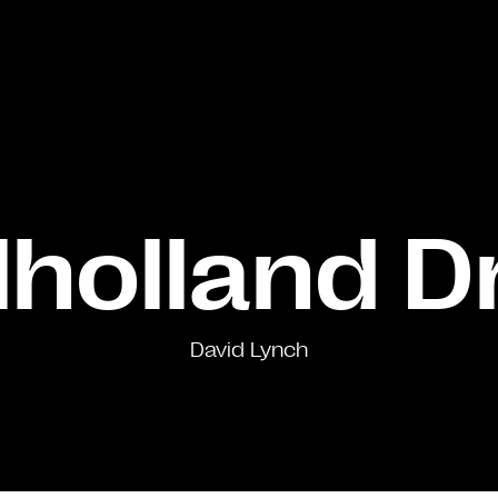
holland D
David Lynch