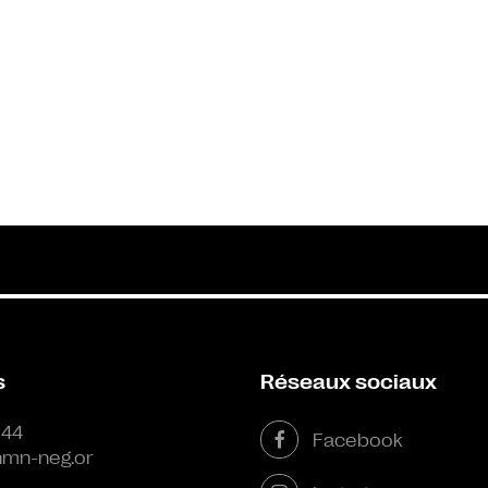
s
Réseaux sociaux
 44
Facebook
mn-neg.or