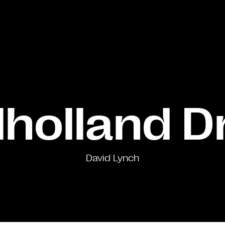
holland D
David Lynch