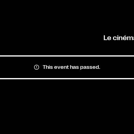
Le ciném
This event has passed.