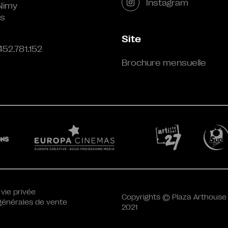
Instagram
Nimy
s
Site
452.781.152
Brochure mensuelle
 vie privée
Copyrights © Plaza Arthouse
générales de vente
2021