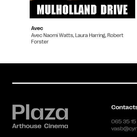
Avec
Avec Naomi Watts, Laura Harring, Robert
Forster
Contact
065 35 15
vasb@cyn