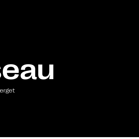
iseau
lerget