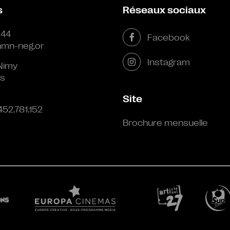
s
Réseaux sociaux
 44
Facebook
mn-neg.or
Instagram
Nimy
s
Site
452.781.152
Brochure mensuelle