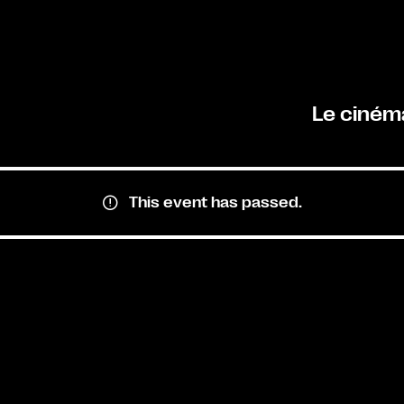
Le ciném
This event has passed.