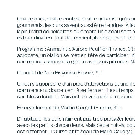
Quatre ours, quatre contes, quatre saisons : qu’ils
gourmands, les ours savent aussi être tendres. À leur
lapin friand de noisettes ou encore un oiseau senti
extraordinaires. Tout doucement, ils découvrent le
Programme : Animal rit d’Aurore Peuffier (France, 3′)
acrobate, un oisillon se met en tête de participer : ni
commence à amuser la galerie avec ses pitreries. Mai
Chuuut ! de Nina Bisyarina (Russie, 7’) :
Un ours s’approche d’un parc d’attractions quand il e
commencent doucement à se fermer : il est temps pou
semble si douillet… Mais est-ce vraiment une bonne 
Émerveillement de Martin Clerget (France, 3′) :
D’habitude, les ours n’aiment pas trop partager leur
avec des petits chapardeurs. Mais cette nuit-là, pour
est différent… L’Ourse et l’oiseau de Marie Caudry (Fr