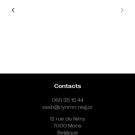
Contacts
065 35 15 44
vasb@cynmn-neg.or
12 rue de Nimy
7000 Mons
Belgique