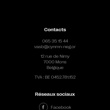
Contacts
065 35 15 44
vasb@cynmn-neg.or
12 rue de Nimy
7000 Mons
Belgique
TVA : BE 0452.781.152
Réseaux sociaux
Facebook