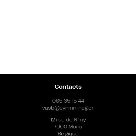
Contacts
065 35 15 44
vasb@cynmn-neg.or
12 rue de Nimy
7000 Mons
Belgique