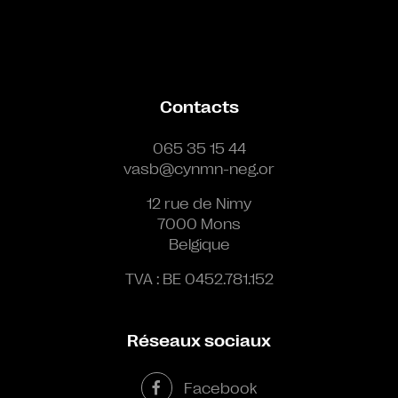
Contacts
065 35 15 44
vasb@cynmn-neg.or
12 rue de Nimy
7000 Mons
Belgique
TVA : BE 0452.781.152
Réseaux sociaux
Facebook