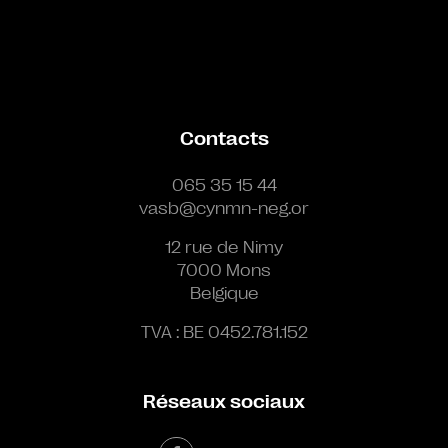
Contacts
065 35 15 44
vasb@cynmn-neg.or
12 rue de Nimy
7000 Mons
Belgique
TVA : BE 0452.781.152
Réseaux sociaux