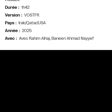
Président. 
1h42
Durée
VOSTFR
Version
Irak/Qatar/USA
Pays
2025
Année
Avec Rahim Alhaj, Baneen Ahmad Nayyef
Avec
Bande annonce