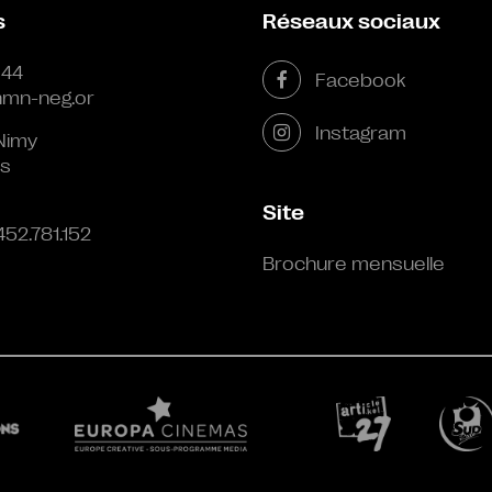
s
Réseaux sociaux
 44
Facebook
mn-neg.or
Instagram
Nimy
s
Site
452.781.152
Brochure mensuelle