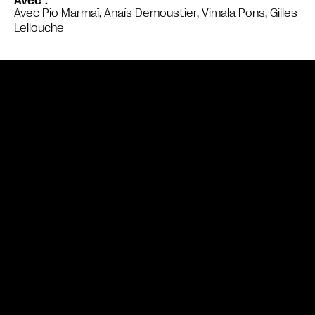
Avec
Avec Pio Marmaï, Anaïs Demoustier, Vimala Pons, Gilles
Lellouche
Bande annonce