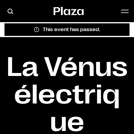
Skip to main content
This event has passed.
La Vénus
électriq
ue