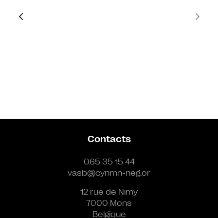
Contacts
065 35 15 44
vasb@cynmn-neg.or
12 rue de Nimy
7000 Mons
Belgique