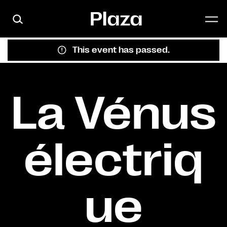
Skip to main content
This event has passed.
La Vénus
électriq
ue