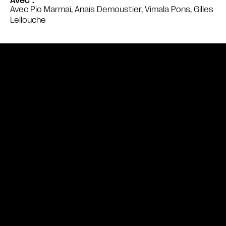
Avec
Avec Pio Marmaï, Anaïs Demoustier, Vimala Pons, Gilles
Lellouche
Bande annonce