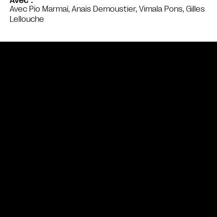
Avec
Avec Pio Marmaï, Anaïs Demoustier, Vimala Pons, Gilles
Lellouche
Bande annonce