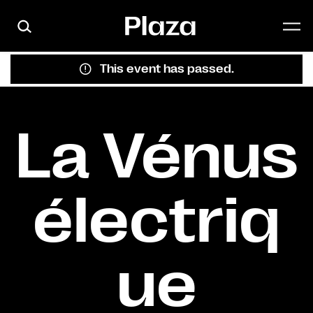
Skip to main content
This event has passed.
La Vénus
électriq
ue