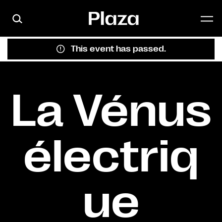
Skip to main content
This event has passed.
La Vénus
électriq
ue