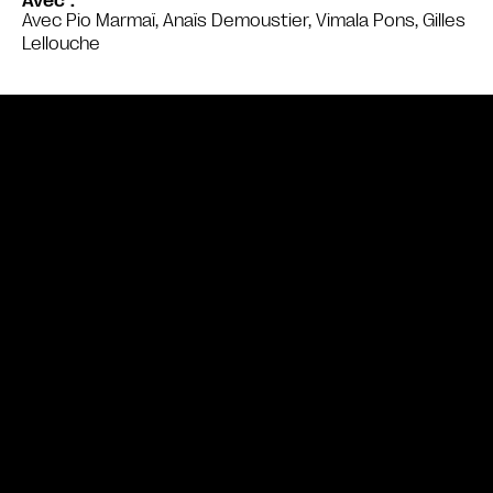
Avec
Avec Pio Marmaï, Anaïs Demoustier, Vimala Pons, Gilles
Lellouche
Bande annonce