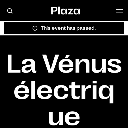
Skip to main content
This event has passed.
La Vénus
électriq
ue