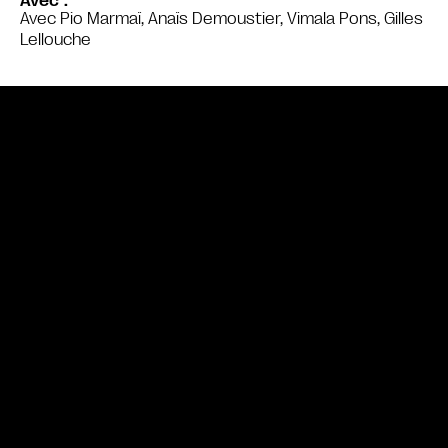
Avec
Avec Pio Marmaï, Anaïs Demoustier, Vimala Pons, Gilles
Lellouche
Bande annonce