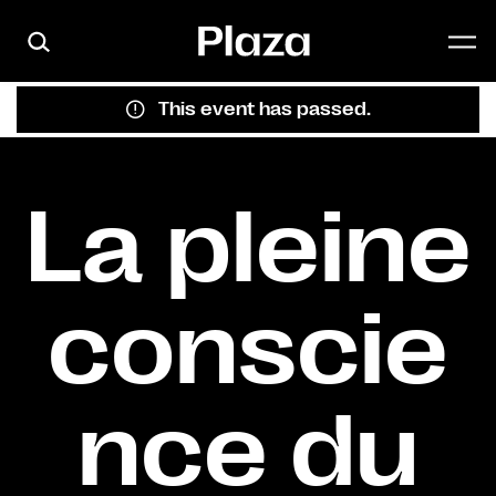
Skip to main content
This event has passed.
La pleine
conscie
nce du