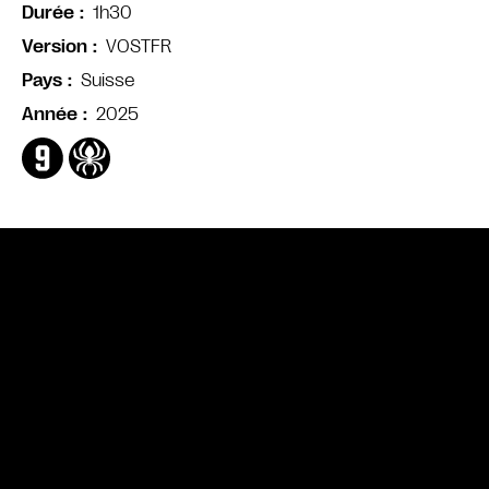
1h30
Durée
VOSTFR
Version
Suisse
Pays
2025
Année
Bande annonce