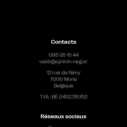
Contacts
065 35 15 44
vasb@cynmn-neg.or
12 rue de Nimy
7000 Mons
Belgique
TVA : BE 0452.781.152
Réseaux sociaux