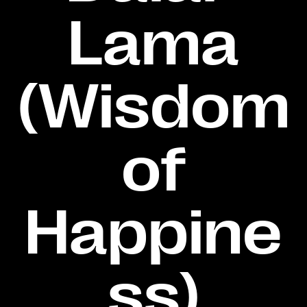
Lama
(Wisdom
of
Happine
ss)