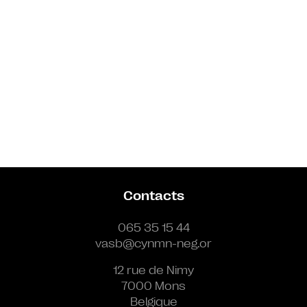
Contacts
065 35 15 44
vasb@cynmn-neg.or
12 rue de Nimy
7000 Mons
Belgique