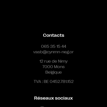
Contacts
065 35 15 44
vasb@cynmn-neg.or
12 rue de Nimy
7000 Mons
Belgique
TVA : BE 0452.781.152
Réseaux sociaux