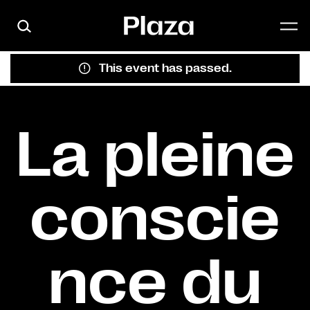
Skip to main content
This event has passed.
La pleine
conscie
nce du