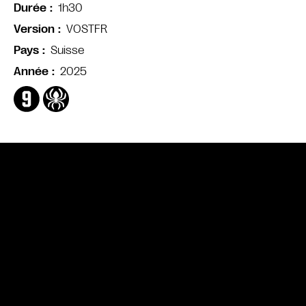
1h30
Durée
VOSTFR
Version
Suisse
Pays
2025
Année
Bande annonce