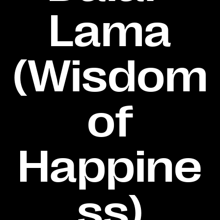
Lama
(Wisdom
of
Happine
ss)