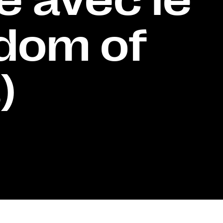
dom of
)