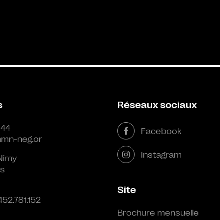
s
Réseaux sociaux
 44
Facebook
mn-neg.or
Instagram
Nimy
s
Site
452.781.152
Brochure mensuelle