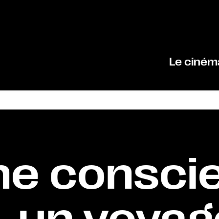
Le ciném
ine consci
 un voyag