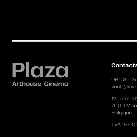
Contact
065 35 15
vasb@cyn
12 rue de 
7000 Mon
Belgique
TVA : BE 0