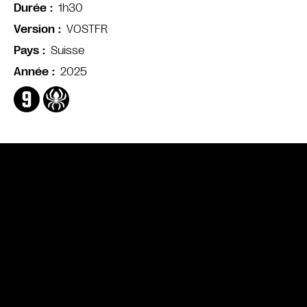
1h30
Durée
VOSTFR
Version
Suisse
Pays
2025
Année
Bande annonce