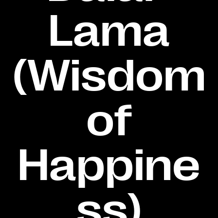
Lama
(Wisdom
of
Happine
ss)