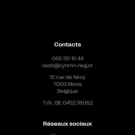
Contacts
065 35 15 44
vasb@cynmn-neg.or
12 rue de Nimy
7000 Mons
Belgique
TVA : BE 0452.781.152
Réseaux sociaux