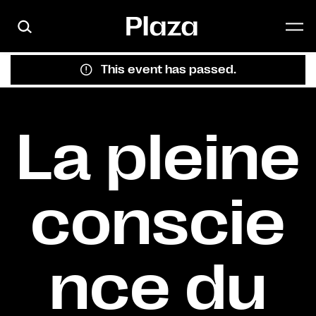
Skip to main content
This event has passed.
La pleine
conscie
nce du