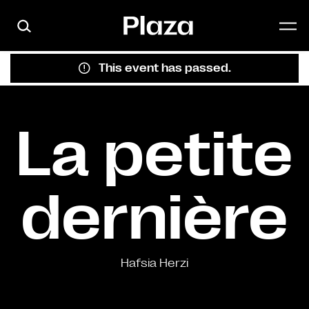
Skip to main content
This event has passed.
La petite
dernière
Hafsia Herzi