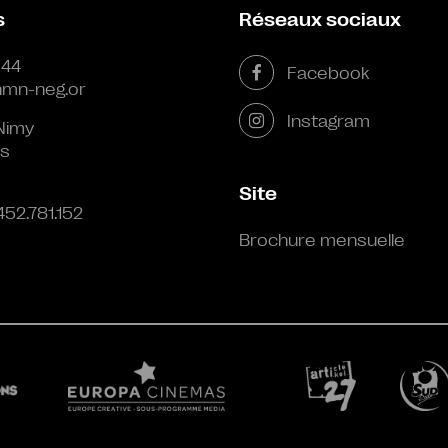
s
Réseaux sociaux
 44
Facebook
mn-neg.or
Instagram
Nimy
s
Site
452.781.152
Brochure mensuelle