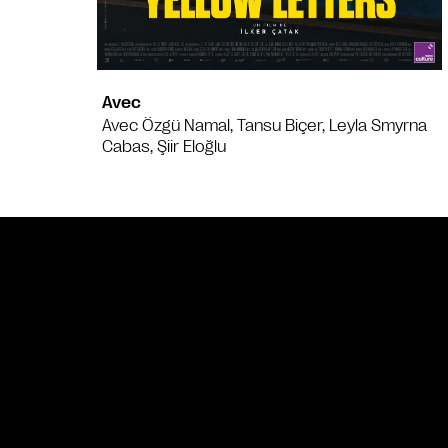
Avec
Avec Özgü Namal, Tansu Biçer, Leyla Smyrna
Cabas, Şiir Eloğlu
Bande annonce