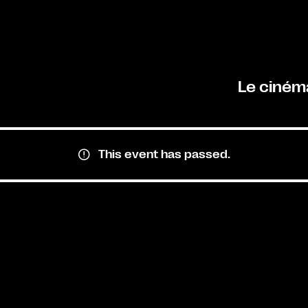
Le ciném
This event has passed.