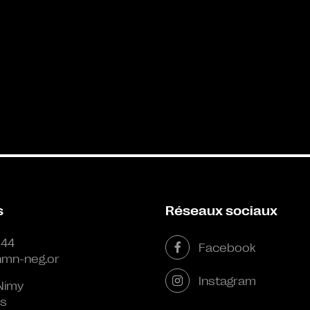
s
Réseaux sociaux
 44
Facebook
mn-neg.or
Instagram
Nimy
s