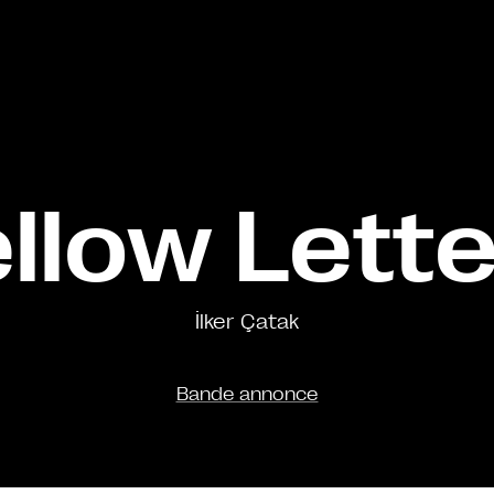
llow Lett
İlker Çatak
Bande annonce