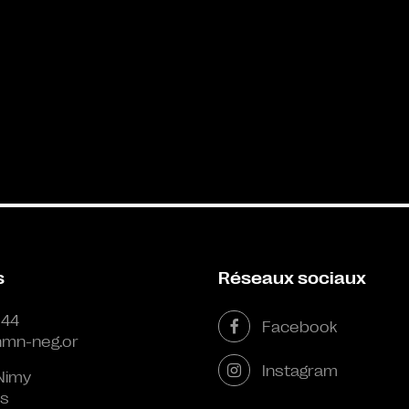
s
Réseaux sociaux
 44
Facebook
mn-neg.or
Instagram
Nimy
s