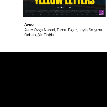
Avec
Avec Özgü Namal, Tansu Biçer, Leyla Smyrna
Cabas, Şiir Eloğlu
Bande annonce