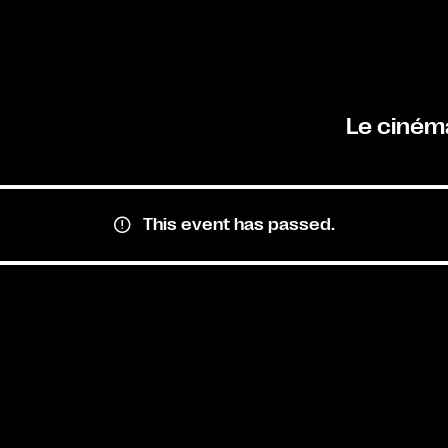
Le ciném
This event has passed.