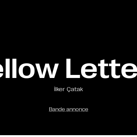
llow Lett
İlker Çatak
Bande annonce