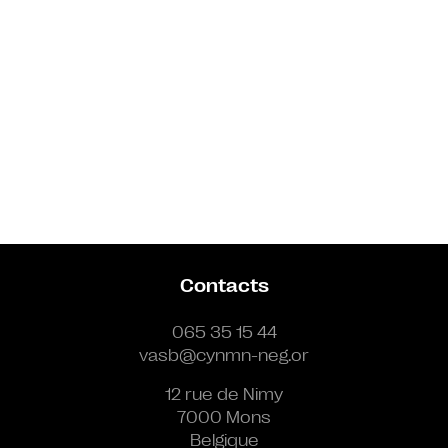
Contacts
065 35 15 44
vasb@cynmn-neg.or
12 rue de Nimy
7000 Mons
Belgique