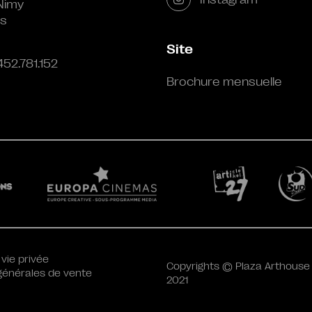
Nimy
s
Site
452.781.152
Brochure mensuelle
 vie privée
Copyrights © Plaza Arthouse
générales de vente
2021