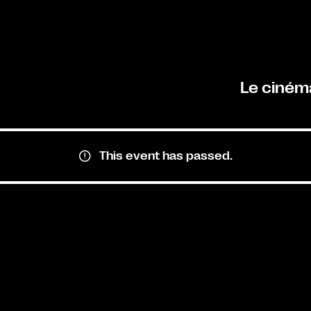
Le ciném
This event has passed.