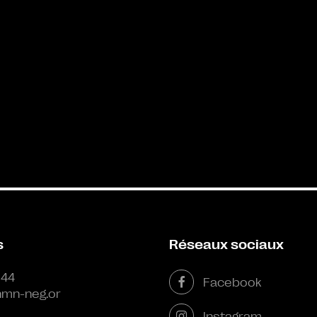
s
Réseaux sociaux
 44
Facebook
mn-neg.or
Instagram