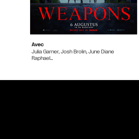
Avec
Julia Garner, Josh Brolin, June Diane
Raphael…
Bande annonce