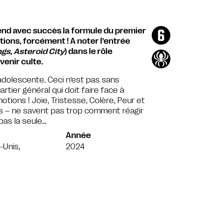
rend avec succès la formule du premier
tions, forcément ! A noter l’entrée
gs, Asteroid City
) dans le rôle
enir culte.
adolescente. Ceci n’est pas sans
tier général qui doit faire face à
otions ! Joie, Tristesse, Colère, Peur et
s – ne savent pas trop comment réagir
 pas la seule…
Année
-Unis,
2024