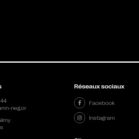
s
Réseaux sociaux
 44
Facebook
mn-neg.or
Instagram
Nimy
s