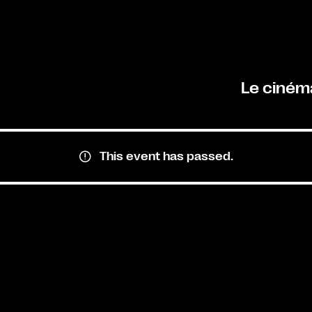
Le ciném
This event has passed.